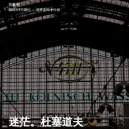
寶慶 程
2021年7月29日
讀畢需時 2 分鐘
迷茫。杜塞道夫