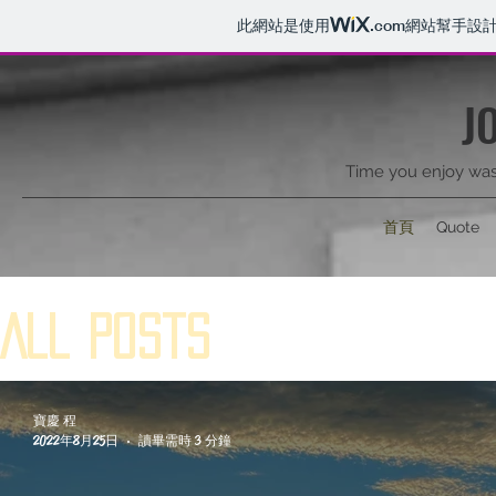
此網站是使用
.com
網站幫手設
J
Time you enjoy wast
首頁
Quote
All Posts
寶慶 程
2022年8月25日
讀畢需時 3 分鐘