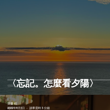
〈忘記。怎麼看夕陽〉
寶慶 程
2022年4月1日
讀畢需時 3 分鐘